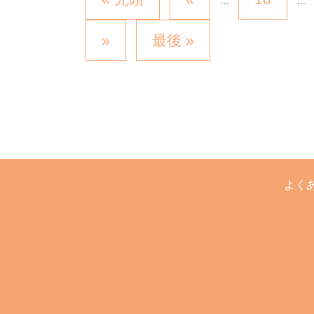
...
...
»
最後 »
よく