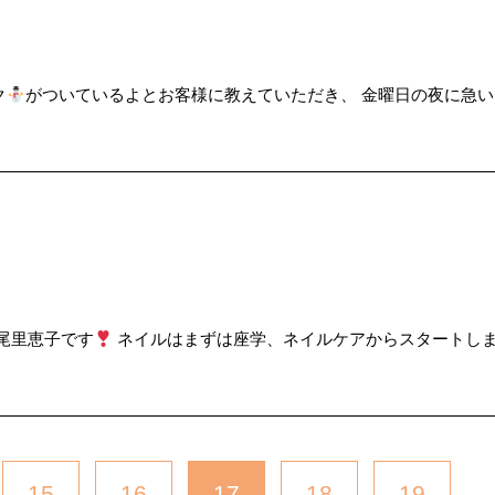
…
ク
がついているよとお客様に教えていただき、 金曜日の夜に急
尾里恵子です
ネイルはまずは座学、ネイルケアからスタートしま
15
16
17
18
19