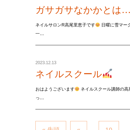
ガサガサなかかとは
ネイルサロンR高尾里恵子です
日曜に雪マー
一…
2023.12.13
ネイルスクール
おはようございます
ネイルスクール講師の高
っ…
« 先頭
«
10