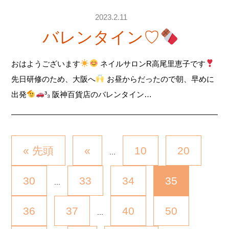
2023.2.11
バレンタイン♡
おはようございます
ネイルサロンR高尾里恵子です
先日研修のため、大阪へ
お昼からだったので朝、早めに
出発
³₃ 阪神百貨店のバレンタイン…
« 先頭
«
10
20
...
30
33
34
35
...
36
37
40
50
...